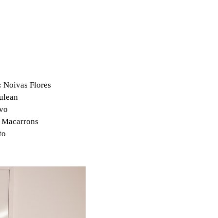
:
Noivas Flores
ulean
vo
a Macarrons
to