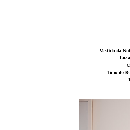
Vestido da No
Loca
C
Topo do
B