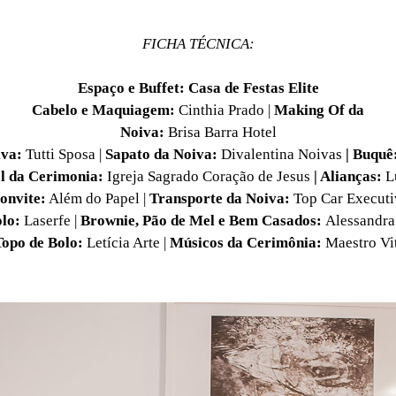
FICHA TÉCNICA:
Espaço e Buffet: Casa de Festas Elite
Cabelo e Maquiagem:
Cinthia Prado |
Making Of da
Noiva
:
Brisa Barra Hotel
iva:
Tutti Sposa |
Sapato da Noiva:
Divalentina Noivas
| Buquê
l da Cerimonia:
Igreja Sagrado Coração de Jesus
| Alianças:
L
onvite:
Além do Papel |
Transporte da Noiva:
Top Car Executi
olo:
Laserfe |
Brownie, Pão de Mel e Bem Casados:
Alessandr
Topo de
Bolo:
Letícia Arte |
Músicos da Cerimônia:
Maestro Vi