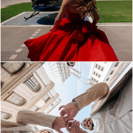
1100
0
1170
31