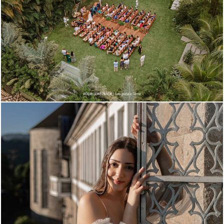
826
0
1323
0