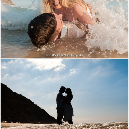
1893
0
3195
129