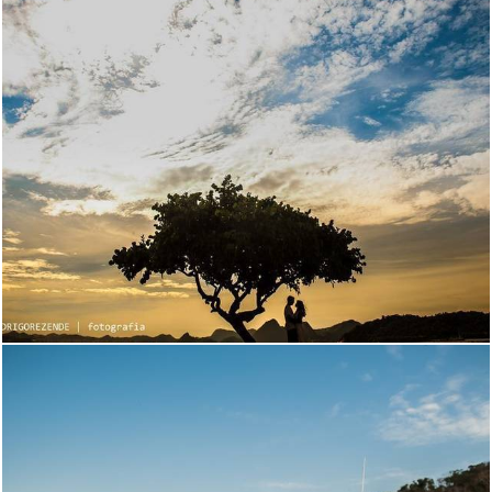
2456
6