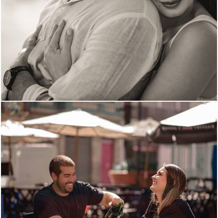
2094
6
769
0